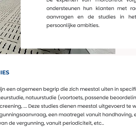
ondersteunen hun klanten met ra
aanvragen en de studies in het
persoonlijke ambities.
IES
zijn een algemeen begrip die zich meestal uiten in specif
geurstudie, natuurstudie (voortoets, passende beoordel
reening, ... Deze studies dienen meestal uitgevoerd te 
unningsaanvraag, een maatregel vanuit handhaving, ee
n de vergunning, vanuit periodiciteit, etc..