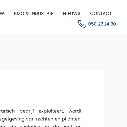
UW
KMO & INDUSTRIE
NIEUWS
CONTACT
050 23 14 30
sch bedrijf exploiteert, wordt
gelgeving van rechten en plichten.
lgen de evoluties op de voet en