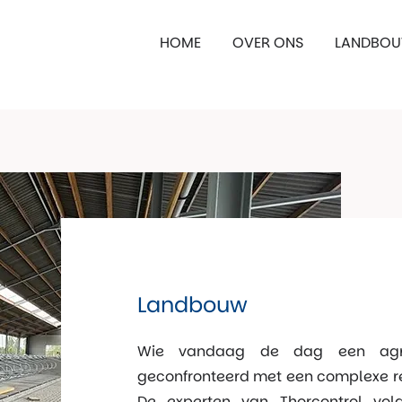
HOME
OVER ONS
LANDBO
Landbouw
Wie vandaag de dag een agrari
geconfronteerd met een complexe re
De experten van Thorcontrol vo